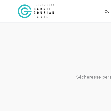
Aller
au
Co
contenu
Sécheresse pers