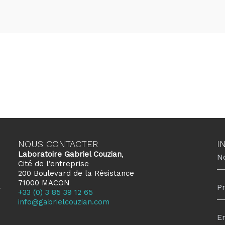
NOUS CONTACTER
I
Laboratoire Gabriel Couzian
,
Cité de l’entreprise
200 Boulevard de la Résistance
71000 MACON
+33 (0) 3 85 39 12 65
info@gabrielcouzian.com